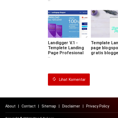
untuk
memunculkan
Landigger V.1 -
Template Lan
Templete Landing
page blogspo
Page Profesional
gratis blogg
Gratis
Lihat
Komentar
About
Contact
Sitemap
Disclaimer
Privacy Policy