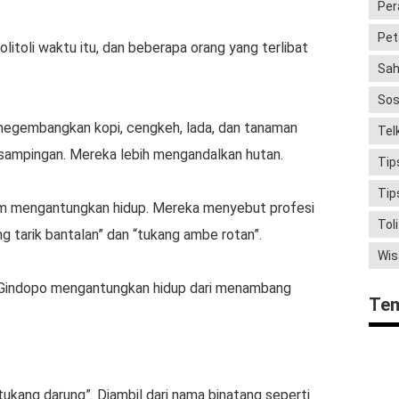
Per
Pet
itoli waktu itu, dan beberapa orang yang terlibat
Sah
Sos
megembangkan kopi, cengkeh, lada, dan tanaman
Tel
 sampingan. Mereka lebih mengandalkan hutan.
Tip
Tip
mum mengantungkan hidup. Mereka menyebut profesi
Toli
g tarik bantalan” dan “tukang ambe rotan”.
Wis
ga Gindopo mengantungkan hidup dari menambang
Te
ukang darung”. Diambil dari nama binatang seperti