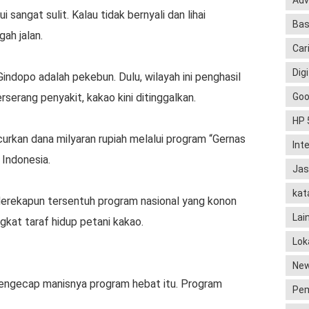
Adv
 sangat sulit. Kalau tidak bernyali dan lihai
Bas
ah jalan.
Car
Digi
ndopo adalah pekebun. Dulu, wilayah ini penghasil
erserang penyakit, kakao kini ditinggalkan.
Goo
HP 
rkan dana milyaran rupiah melalui program “Gernas
Int
Indonesia.
Jas
kat
Merekapun tersentuh program nasional yang konon
Lai
gkat taraf hidup petani kakao.
Lok
Ne
mengecap manisnya program hebat itu. Program
Pem