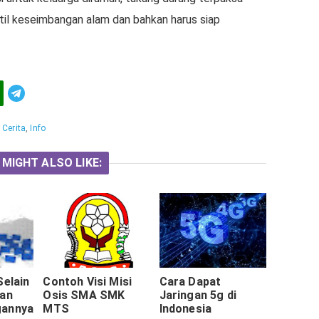
il keseimbangan alam dan bahkan harus siap
Telegram
:
Cerita
,
Info
 MIGHT ALSO LIKE:
Selain
Contoh Visi Misi
Cara Dapat
han
Osis SMA SMK
Jaringan 5g di
gannya
MTS
Indonesia