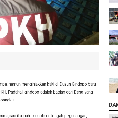
ompa, namun menginjakkan kaki di Dusun Gindopo baru
PKH. Padahal, gindopo adalah bagian dari Desa yang
mbangku.
DA
smigrasi itu jauh terisolir di tengah pegunungan,