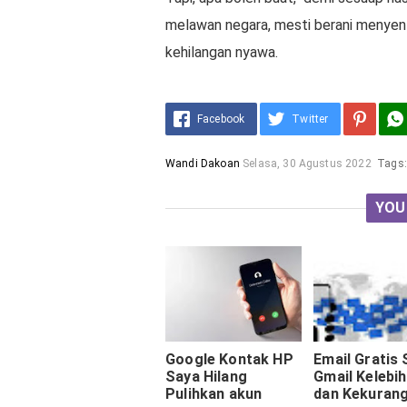
melawan negara, mesti berani menyent
kehilangan nyawa.
Facebook
Twitter
Wandi Dakoan
Selasa, 30 Agustus 2022
Tags
YOU
Google Kontak HP
Email Gratis 
Saya Hilang
Gmail Kelebi
Pulihkan akun
dan Kekuran