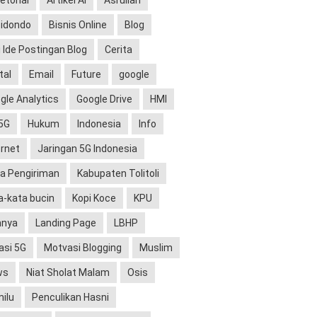
etorial
Artikel AI
Asrullah
idondo
Bisnis Online
Blog
i Ide Postingan Blog
Cerita
tal
Email
Future
google
gle Analytics
Google Drive
HMI
5G
Hukum
Indonesia
Info
ernet
Jaringan 5G Indonesia
a Pengiriman
Kabupaten Tolitoli
a-kata bucin
Kopi Koce
KPU
nnya
Landing Page
LBHP
asi 5G
Motvasi Blogging
Muslim
ws
Niat Sholat Malam
Osis
ilu
Penculikan Hasni