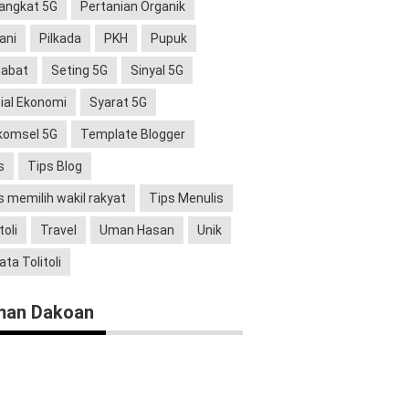
angkat 5G
Pertanian Organik
ani
Pilkada
PKH
Pupuk
abat
Seting 5G
Sinyal 5G
ial Ekonomi
Syarat 5G
komsel 5G
Template Blogger
s
Tips Blog
s memilih wakil rakyat
Tips Menulis
toli
Travel
Uman Hasan
Unik
ata Tolitoli
man Dakoan