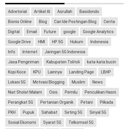
Advetorial
Artikel AI
Asrullah
Basidondo
Bisnis Online
Blog
Cari Ide Postingan Blog
Cerita
Digital
Email
Future
google
Google Analytics
Google Drive
HMI
HP 5G
Hukum
Indonesia
Info
Internet
Jaringan 5G Indonesia
Jasa Pengiriman
Kabupaten Tolitoli
kata-kata bucin
Kopi Koce
KPU
Lainnya
Landing Page
LBHP
Lokasi 5G
Motvasi Blogging
Muslim
News
Niat Sholat Malam
Osis
Pemilu
Penculikan Hasni
Perangkat 5G
Pertanian Organik
Petani
Pilkada
PKH
Pupuk
Sahabat
Seting 5G
Sinyal 5G
Sosial Ekonomi
Syarat 5G
Telkomsel 5G