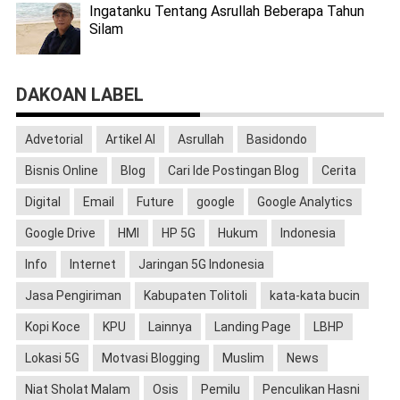
Ingatanku Tentang Asrullah Beberapa Tahun
Silam
DAKOAN LABEL
Advetorial
Artikel AI
Asrullah
Basidondo
Bisnis Online
Blog
Cari Ide Postingan Blog
Cerita
Digital
Email
Future
google
Google Analytics
Google Drive
HMI
HP 5G
Hukum
Indonesia
Info
Internet
Jaringan 5G Indonesia
Jasa Pengiriman
Kabupaten Tolitoli
kata-kata bucin
Kopi Koce
KPU
Lainnya
Landing Page
LBHP
Lokasi 5G
Motvasi Blogging
Muslim
News
Niat Sholat Malam
Osis
Pemilu
Penculikan Hasni