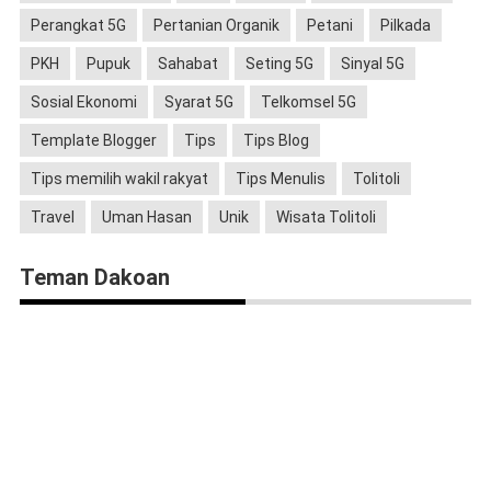
Perangkat 5G
Pertanian Organik
Petani
Pilkada
PKH
Pupuk
Sahabat
Seting 5G
Sinyal 5G
Sosial Ekonomi
Syarat 5G
Telkomsel 5G
Template Blogger
Tips
Tips Blog
Tips memilih wakil rakyat
Tips Menulis
Tolitoli
Travel
Uman Hasan
Unik
Wisata Tolitoli
Teman Dakoan