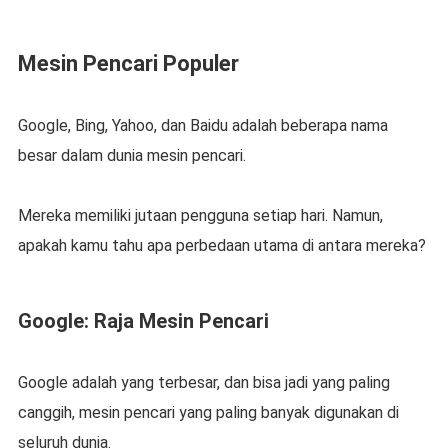
Mesin Pencari Populer
Google, Bing, Yahoo, dan Baidu adalah beberapa nama
besar dalam dunia mesin pencari.
Mereka memiliki jutaan pengguna setiap hari. Namun,
apakah kamu tahu apa perbedaan utama di antara mereka?
Google: Raja Mesin Pencari
Google adalah yang terbesar, dan bisa jadi yang paling
canggih, mesin pencari yang paling banyak digunakan di
seluruh dunia.