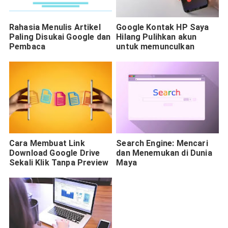
Rahasia Menulis Artikel
Google Kontak HP Saya
Paling Disukai Google dan
Hilang Pulihkan akun
Pembaca
untuk memunculkan
Cara Membuat Link
Search Engine: Mencari
Download Google Drive
dan Menemukan di Dunia
Sekali Klik Tanpa Preview
Maya