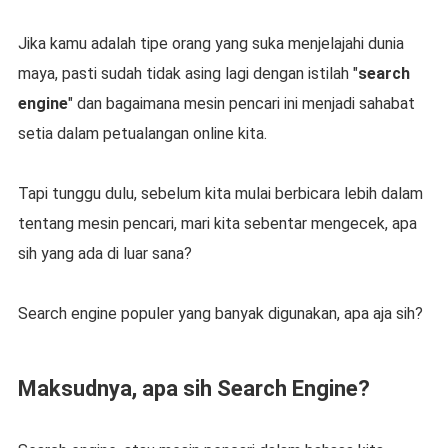
Jika kamu adalah tipe orang yang suka menjelajahi dunia
maya, pasti sudah tidak asing lagi dengan istilah "
search
engine
" dan bagaimana mesin pencari ini menjadi sahabat
setia dalam petualangan online kita.
Tapi tunggu dulu, sebelum kita mulai berbicara lebih dalam
tentang mesin pencari, mari kita sebentar mengecek, apa
sih yang ada di luar sana?
Search engine populer yang banyak digunakan, apa aja sih?
Maksudnya, apa sih Search Engine?