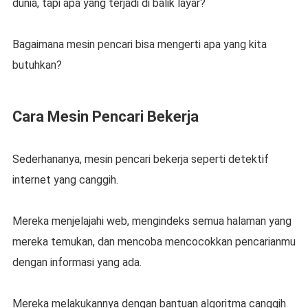
dunia, tapi apa yang terjadi di balik layar?
Bagaimana mesin pencari bisa mengerti apa yang kita
butuhkan?
Cara Mesin Pencari Bekerja
Sederhananya, mesin pencari bekerja seperti detektif
internet yang canggih.
Mereka menjelajahi web, mengindeks semua halaman yang
mereka temukan, dan mencoba mencocokkan pencarianmu
dengan informasi yang ada.
Mereka melakukannya dengan bantuan algoritma canggih