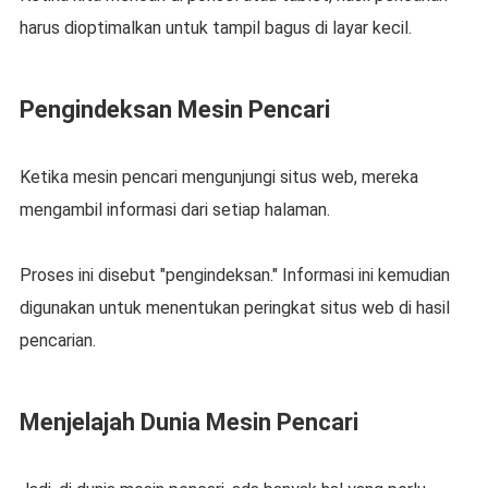
harus dioptimalkan untuk tampil bagus di layar kecil.
Pengindeksan Mesin Pencari
Ketika mesin pencari mengunjungi situs web, mereka
mengambil informasi dari setiap halaman.
Proses ini disebut "pengindeksan." Informasi ini kemudian
digunakan untuk menentukan peringkat situs web di hasil
pencarian.
Menjelajah Dunia Mesin Pencari