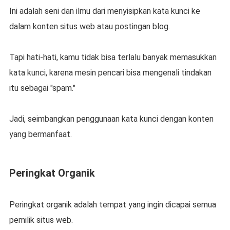
Ini adalah seni dan ilmu dari menyisipkan kata kunci ke
dalam konten situs web atau postingan blog.
Tapi hati-hati, kamu tidak bisa terlalu banyak memasukkan
kata kunci, karena mesin pencari bisa mengenali tindakan
itu sebagai "spam."
Jadi, seimbangkan penggunaan kata kunci dengan konten
yang bermanfaat.
Peringkat Organik
Peringkat organik adalah tempat yang ingin dicapai semua
pemilik situs web.