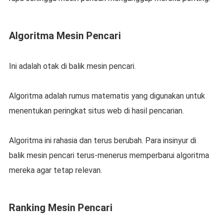
Algoritma Mesin Pencari
Ini adalah otak di balik mesin pencari.
Algoritma adalah rumus matematis yang digunakan untuk
menentukan peringkat situs web di hasil pencarian.
Algoritma ini rahasia dan terus berubah. Para insinyur di
balik mesin pencari terus-menerus memperbarui algoritma
mereka agar tetap relevan.
Ranking Mesin Pencari