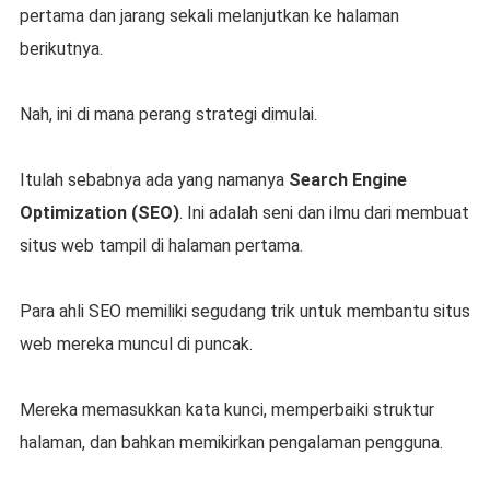
pertama dan jarang sekali melanjutkan ke halaman
berikutnya.
Nah, ini di mana perang strategi dimulai.
Itulah sebabnya ada yang namanya
Search Engine
Optimization (SEO)
. Ini adalah seni dan ilmu dari membuat
situs web tampil di halaman pertama.
Para ahli SEO memiliki segudang trik untuk membantu situs
web mereka muncul di puncak.
Mereka memasukkan kata kunci, memperbaiki struktur
halaman, dan bahkan memikirkan pengalaman pengguna.