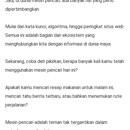
Jadi, di dunia mesin pencari, ada banyak hal yang perlu
dipertimbangkan.
Mulai dari kata kunci, algoritma, hingga peringkat situs web.
Semua ini adalah bagian dari ekosistem yang
menghubungkan kita dengan informasi di dunia maya.
Sekarang, coba deh pikirkan, berapa banyak kali kamu telah
menggunakan mesin pencari hari ini?
Apakah kamu mencari resep makanan untuk malam ini,
mencari tahu berita terbaru, atau bahkan menemukan rute
perjalanan?
Mesin pencari adalah teman tak tergantikan dalam