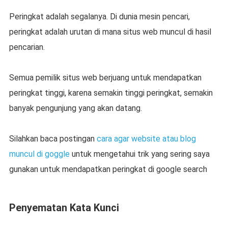
Peringkat adalah segalanya. Di dunia mesin pencari,
peringkat adalah urutan di mana situs web muncul di hasil
pencarian.
Semua pemilik situs web berjuang untuk mendapatkan
peringkat tinggi, karena semakin tinggi peringkat, semakin
banyak pengunjung yang akan datang.
Silahkan baca postingan
cara agar website atau blog
muncul di goggle
untuk mengetahui trik yang sering saya
gunakan untuk mendapatkan peringkat di google search
Penyematan Kata Kunci