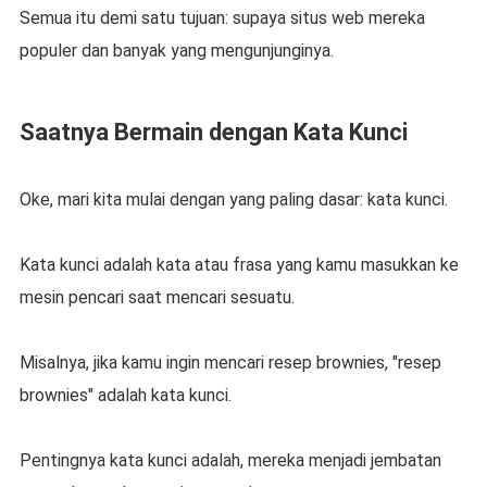
Semua itu demi satu tujuan: supaya situs web mereka
populer dan banyak yang mengunjunginya.
Saatnya Bermain dengan Kata Kunci
Oke, mari kita mulai dengan yang paling dasar: kata kunci.
Kata kunci adalah kata atau frasa yang kamu masukkan ke
mesin pencari saat mencari sesuatu.
Misalnya, jika kamu ingin mencari resep brownies, "resep
brownies" adalah kata kunci.
Pentingnya kata kunci adalah, mereka menjadi jembatan