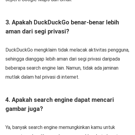
3. Apakah DuckDuckGo benar-benar lebih
aman dari segi privasi?
DuckDuckGo mengklaim tidak melacak aktivitas pengguna,
sehingga dianggap lebih aman dari segi privasi daripada
beberapa search engine lain. Namun, tidak ada jaminan
mutlak dalam hal privasi di internet.
4. Apakah search engine dapat mencari
gambar juga?
Ya, banyak search engine memungkinkan kamu untuk